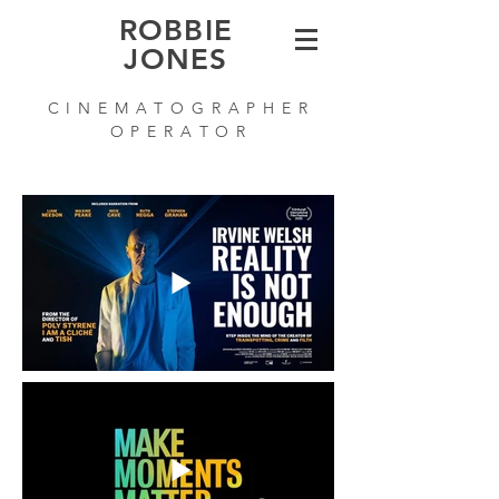
ROBBIE
JONES
C I N E M A T O G R A P H E R
O P E R A T O R